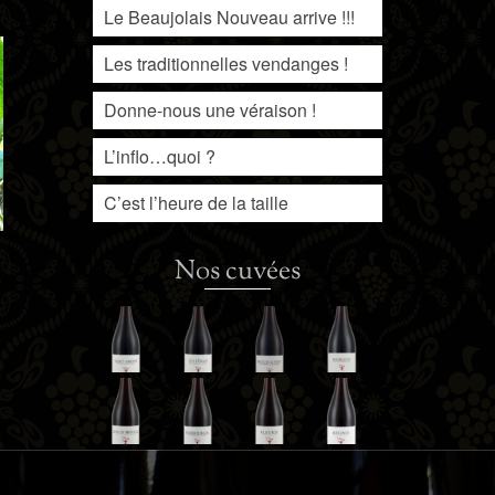
Le Beaujolais Nouveau arrive !!!
Les traditionnelles vendanges !
Donne-nous une véraison !
L’inflo…quoi ?
C’est l’heure de la taille
Nos cuvées