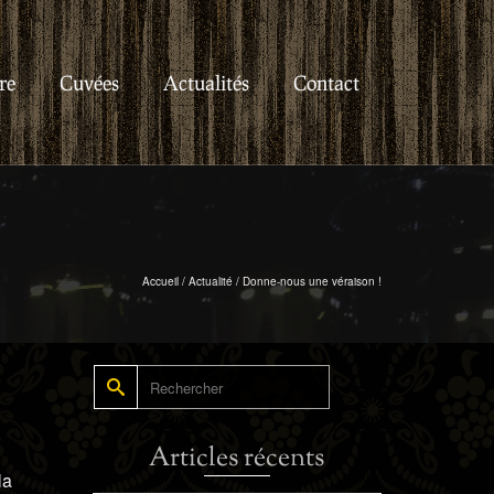
re
Cuvées
Actualités
Contact
Accueil
/
Actualité
/
Donne-nous une véraison !
Rechercher :
Articles récents
la