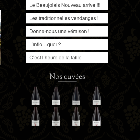
Le Beaujolais Nouveau arrive !!!
Les traditionnelles vendanges !
Donne-nous une véraison !
L’inflo…quoi ?
C’est l’heure de la taille
Nos cuvées