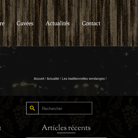
re
Cuvées
Actualités
Contact
Accueil
/
Actualité
/
Les traditionnelles vendanges !
Rechercher :
Articles récents
t