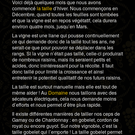
Voici déjà quelques mois que nous avons
commencé
la taille
d’hiver. Nous commençons en
Décembre, quand toutes les feuilles sont tombées
et que la vigne est en repos végétatif, cela durera
environ quatre mois, jusqu’en Mars.
La vigne est une liane qui pousse continuellement
ce qui demande donc de la taillé tout les ans, ne
serait-ce que pour pouvoir se déplacer dans les
rangs. Si la vigne n’était pas taillé, celle-ci produirait
de nombreux raisins, mais ils seraient petits et
acides, donc inintéressant pour la récolte. Il faut
donc taillé pour limité la croissance et ainsi
entretenir le potentiel qualitatif de nos futurs raisins.
La taille est surtout manuelle mais elle est tout de
même aider ! Au
Domaine
nous taillons avec des
sécateurs électriques, cela nous demande moins
d’efforts et nous permet d’être plus rapide.
Il existe différentes manières de tailler nos ceps de
Gamay ou de Chardonnay : en gobelet, cordon de
royat ou encore guyot. Sur notre vignoble, c’est la
taille gobelet qui l’emporte ! La taille gobelet permet