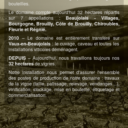
bouteilles.
Le domaine compte aujourd'hui 32 hectares répartis
sur 7 appellations :
Beaujolais - Villages,
Bourgogne, Brouilly, Côte de Brouilly, Chiroubles,
Fleurie et Régnié.
2010
– Le domaine est entièrement transféré sur
Vaux-en-Beaujolais
: le cuvage, caveau et toutes les
installations viticoles déménagent.
DEPUIS
– Aujourd'hui, nous travaillons toujours nos
32 hectares
de vignes.
Notre installation nous permet d'assurer l'ensemble
des postes de production de notre domaine : travaux
de la vigne (taille, palissage, relevage, vendanges…),
vinification, stockage, mise en bouteille, étiquetage et
commercialisation.