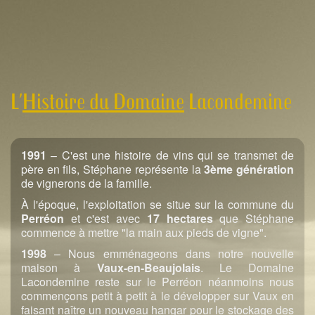
L’
Histoire du Domaine
Lacondemine
1991
– C'est une histoire de vins qui se transmet de
père en fils, Stéphane représente la
3ème génération
de vignerons de la famille.
À l'époque, l'exploitation se situe sur la commune du
Perréon
et c'est avec
17 hectares
que Stéphane
commence à mettre "la main aux pieds de vigne".
1998
– Nous emménageons dans notre nouvelle
maison à
Vaux-en-Beaujolais
. Le Domaine
Lacondemine reste sur le Perréon néanmoins nous
commençons petit à petit à le développer sur Vaux en
faisant naître un nouveau hangar pour le stockage des