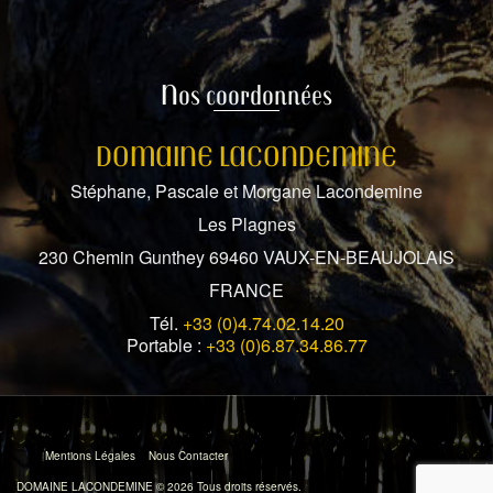
Nos coordonnées
DOMAINE LACONDEMINE
Stéphane, Pascale et Morgane Lacondemine
Les Plagnes
230 Chemin Gunthey 69460 VAUX-EN-BEAUJOLAIS
FRANCE
Tél.
+33 (0)4.74.02.14.20
Portable :
+33 (0)6.87.34.86.77
Mentions Légales
Nous Contacter
DOMAINE LACONDEMINE © 2026 Tous droits réservés.